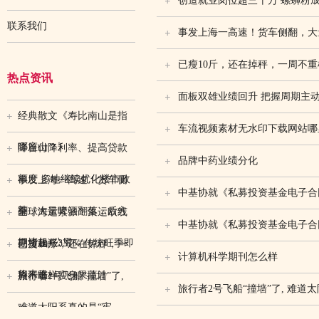
创造就业岗位超三十万 螺蛳粉成
联系我们
事发上海一高速！货车侧翻，大
已瘦10斤，还在掉秤，一周不
热点资讯
面板双雄业绩回升 把握周期主
经典散文《寿比南山是指
车流视频素材无水印下载网站哪
哪座山？》
降首付降利率、提高贷款
品牌中药业绩分化
额度 多地继续优化楼市政
事发上海一高速！货车侧
中基协就《私募投资基金电子合
策
翻，大量啤酒翻落，后方
全球海运紧张！集运欧线
中基协就《私募投资基金电子合
拥堵超4公里
期货飙涨337% 传统旺季即
已瘦10斤，还在掉秤，一
计算机科学期刊怎么样
将来临
周不重样瘦身果蔬汁
旅行者2号飞船“撞墙”了,
旅行者2号飞船“撞墙”了, 难道
难道太阳系真的是“牢